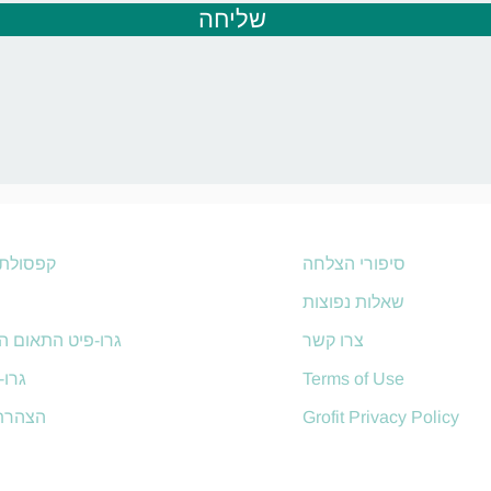
שליחה
סיפורי הצלחה
קפסולת 
שאלות נפוצות
אגר
צרו קשר
גרו-פיט התאום הו
Terms of Use
API גר
Grofit Privacy Policy
הצהרת 