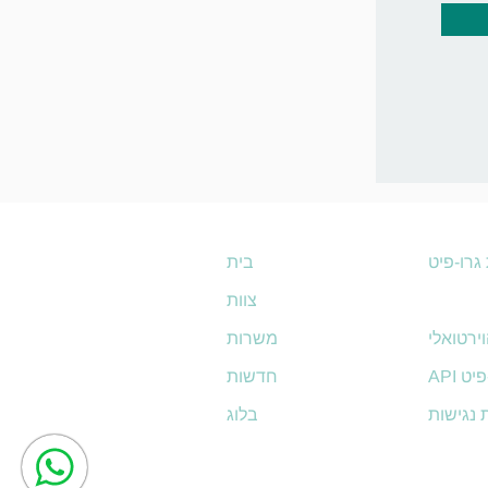
גרו-פיט
בית
ו-מנג'ר
צוות
ירטואלי
משרות
ו-פיט
חדשות
נגישות
בלוג